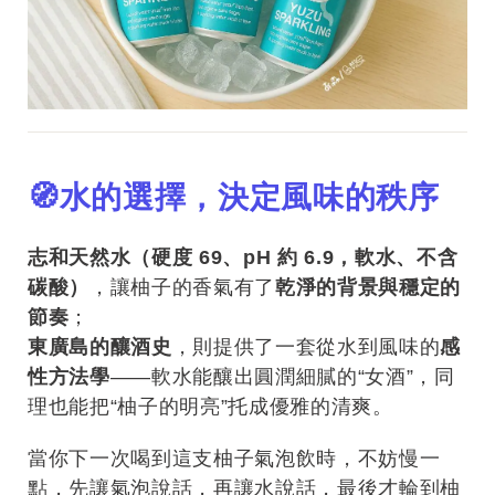
🧭水的選擇，決定風味的秩序
志和天然水（硬度 69、pH 約 6.9，軟水、不含
碳酸）
，讓柚子的香氣有了
乾淨的背景與穩定的
節奏
；
東廣島的釀酒史
，則提供了一套從水到風味的
感
性方法學
——軟水能釀出圓潤細膩的“女酒”，同
理也能把“柚子的明亮”托成優雅的清爽。
當你下一次喝到這支柚子氣泡飲時，不妨慢一
點，先讓氣泡說話，再讓水說話，最後才輪到柚