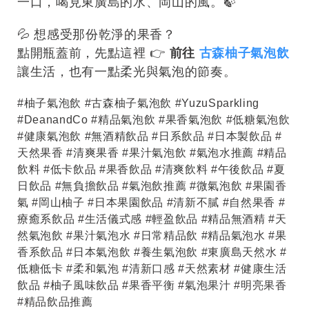
一口，喝見東廣島的水、岡山的風。🍃
💦 想感受那份乾淨的果香？
點開瓶蓋前，先點這裡 👉
前往
古森柚子氣泡飲
讓生活，也有一點柔光與氣泡的節奏。
#柚子氣泡飲 #古森柚子氣泡飲 #YuzuSparkling
#DeanandCo #精品氣泡飲 #果香氣泡飲 #低糖氣泡飲
#健康氣泡飲 #無酒精飲品 #日系飲品 #日本製飲品 #
天然果香 #清爽果香 #果汁氣泡飲 #氣泡水推薦 #精品
飲料 #低卡飲品 #果香飲品 #清爽飲料 #午後飲品 #夏
日飲品 #無負擔飲品 #氣泡飲推薦 #微氣泡飲 #果園香
氣 #岡山柚子 #日本果園飲品 #清新不膩 #自然果香 #
療癒系飲品 #生活儀式感 #輕盈飲品 #精品無酒精 #天
然氣泡飲 #果汁氣泡水 #日常精品飲 #精品氣泡水 #果
香系飲品 #日本氣泡飲 #養生氣泡飲 #東廣島天然水 #
低糖低卡 #柔和氣泡 #清新口感 #天然素材 #健康生活
飲品 #柚子風味飲品 #果香平衡 #氣泡果汁 #明亮果香
#精品飲品推薦