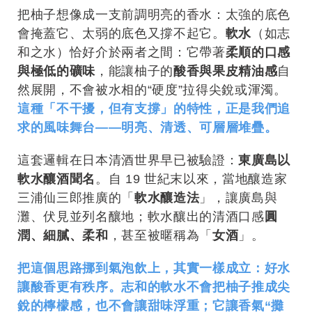
把柚子想像成一支前調明亮的香水：太強的底色
會掩蓋它、太弱的底色又撐不起它。
軟水
（如志
和之水）恰好介於兩者之間：它帶著
柔順的口感
與極低的礦味
，能讓柚子的
酸香與果皮精油感
自
然展開，不會被水相的“硬度”拉得尖銳或渾濁。
這種「不干擾，但有支撐」的特性，正是我們追
求的風味舞台——明亮、清透、可層層堆疊。
這套邏輯在日本清酒世界早已被驗證：
東廣島以
軟水釀酒聞名
。自 19 世紀末以來，當地釀造家
三浦仙三郎推廣的「
軟水釀造法
」，讓廣島與
灘、伏見並列名釀地；軟水釀出的清酒口感
圓
潤、細膩、柔和
，甚至被暱稱為「
女酒
」。
把這個思路挪到氣泡飲上，其實一樣成立：好水
讓酸香更有秩序。志和的軟水不會把柚子推成尖
銳的檸檬感，也不會讓甜味浮重；它讓香氣“攤