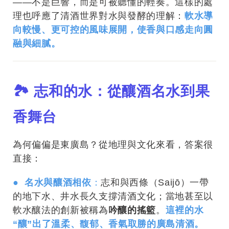
——不是巨響，而是可被聽懂的輕奏。這樣的處
理也呼應了清酒世界對水與發酵的理解：
軟水導
向較慢、更可控的風味展開，使香與口感走向圓
融與細膩。
🏞 志和的水：從釀酒名水到果
香舞台
為何偏偏是東廣島？從地理與文化來看，答案很
直接：
● 名水與釀酒相依
：
志和與西條（Saijō）一帶
的地下水、井水長久支撐清酒文化；當地甚至以
軟水釀法的創新被稱為
吟釀的搖籃
。
這裡的水
“釀”出了溫柔、馥郁、香氣取勝的廣島清酒。