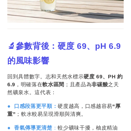
🔬參數背後：硬度 69、pH 6.9
的風味影響
回到具體數字。志和天然水標示
硬度 69、PH 約
6.9
，明確落在
軟水區間
；且產品為
非碳酸
之天
然礦泉水。這代表：
● 口感段落更平順：
硬度越高，口感越容易
“厚
重”
；軟水較易呈現滑順與清爽。
● 香氣傳導更清楚
：
較少礦味干擾，柚皮精油