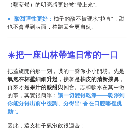
（類萜烯）的明亮感更好被“帶上來”。
● 酸甜彈性更好：
柚子的酸不被硬水“拉直”，甜
也不會浮到表面，整體回合更自然。
☀️把一座山林帶進日常的一口
把蓋旋開的那一刻，噗的一聲像小小開場。先是
氣泡在杯壁細細升起
，接著是
柚皮的清新撲鼻
，
再來才是
果汁的酸甜與回合
。志和軟水在其中做
的事，其實很簡單：
讓一切變得乾淨——乾淨到
你能分得出前中後調、分得出“香在口腔哪裡跳
動”。
因此，這支柚子氣泡飲很適合：