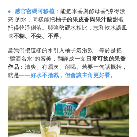
● 感官密碼可移植
：
能把米香與酵母香“撐得漂
亮”的水，同樣能把
柚子的果皮香與果汁酸甜
襯
托得乾淨俐落。與強勢硬水相比，志和軟水讓風
味
不糊、不尖、不浮
。
當我們把這樣的水引入柚子氣泡飲，等於是把
“釀酒名水”的審美，翻譯成一支
日常可飲的果香
作品
：清爽、有層次、耐喝。若要一句話概括，
就是——
好水不搶戲，但會讓主角更好看。