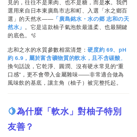
見的，往往不是果肉、也不是糖，而是
水
。我們
選用來自日本東廣島市志和町、入選「水之鄉百
選」的天然水——
「廣島銘水・水の郷 志和の天
然水」
。它是這款柚子氣泡飲最溫柔、也最關鍵
的底色。🫧
志和之水的水質參數相當清楚：
硬度約 69、pH
約 6.9，屬於富含礦物質的軟水，且不含碳酸
。
換句話說，它乾淨、圓潤、沒有硬水常見的“重
口感”，更不會帶入金屬雜味——非常適合做為
風味飲的基底，讓主角（柚子）被完整托起。
🍋
為什麼「軟水」對柚子特別
友善？