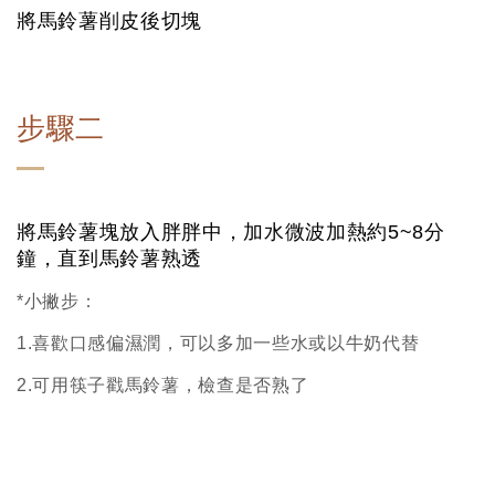
將馬鈴薯削皮後切塊
步驟二
將馬鈴薯塊放入胖胖中，加水微波加熱約5~8分
鐘，直到馬鈴薯熟透
*小撇步：
1.喜歡口感偏濕潤，可以多加一些水或以牛奶代替
2.可用筷子戳馬鈴薯，檢查是否熟了