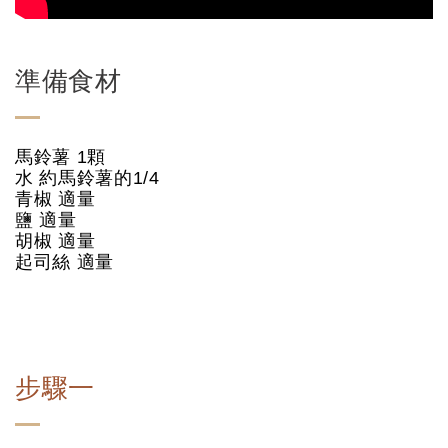
準備食材
馬鈴薯 1顆
水 約馬鈴薯的1/4
青椒 適量
鹽 適量
胡椒 適量
起司絲 適量
步驟一