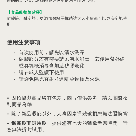
棒的朋友，擴充盒都能滿足你的使用習慣與心願。
【食品級抗菌矽膠】
耐酸鹼、耐冷熱，更添加銀離子抗菌讓大人小孩都可以更安全地使
用
使用注意事項
首次使用前，請先以清水洗淨
矽膠部分若有需要請以沸水消毒，若使用紫外線
或臭氧機消毒會加速矽膠老化
請在成人監護下使用
請避免陽光直射並遠離尖銳物及火源
• 因拍攝與實品略有色差，圖片僅供參考，請以實際收
到商品為準
• 除了新品瑕疵以外，人為因素導致破損恕無法退換貨
​•
，提供您有七天的猶豫考慮時間，請
鑑賞期非試用期
恕無法拆封試用。