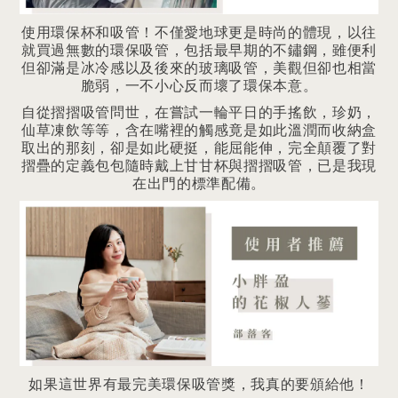
使用環保杯和吸管！不僅愛地球更是時尚的體現，以往
就買過無數的環保吸管，包括最早期的不鏽鋼，雖便利
但卻滿是冰冷感以及後來的玻璃吸管，美觀但卻也相當
脆弱，一不小心反而壞了環保本意。
自從摺摺吸管問世，在嘗試一輪平日的手搖飲，珍奶，
仙草凍飲等等，含在嘴裡的觸感竟是如此溫潤而收納盒
取出的那刻，卻是如此硬挺，能屈能伸，完全顛覆了對
摺疊的定義包包隨時戴上甘甘杯與摺摺吸管，已是我現
在出門的標準配備。
如果這世界有最完美環保吸管獎，我真的要頒給他！