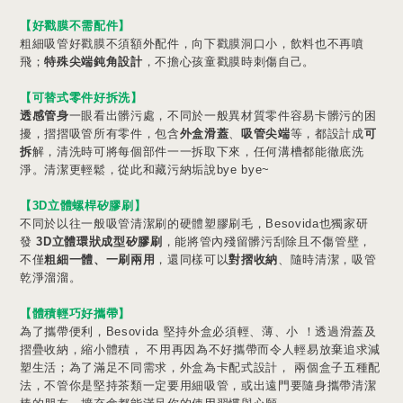
【
好戳膜不需配件
】
粗細吸管好戳膜不須額外配件，向下戳膜洞口小，飲料也不再噴
飛；
特殊尖端鈍角設計
，不擔心孩童戳膜時刺傷自己。
【
可替式零件好拆洗
】
透感管身
一眼看出髒污處，不同於一般異材質零件容易卡髒污的困
擾，摺摺吸管所有零件，包含
外盒滑蓋
、
吸管尖端
等，都設計成
可
拆
解，清洗時可將每個部件一一拆取下來，任何溝槽都能徹底洗
淨。清潔更輕鬆，從此和藏污納垢說bye bye~
【
3D立體螺桿矽膠刷
】
不同於以往一般吸管清潔刷的硬體塑膠刷毛，Besovida也獨家研
發
3D立體環狀成型矽膠刷
，能將管內殘留髒污刮除且不傷管壁，
不僅
粗細一體、一刷兩用
，還同樣可以
對摺收納
、隨時清潔，吸管
乾淨溜溜。
【
體積輕巧好攜帶
】
為了攜帶便利，Besovida 堅持外盒必須輕、薄、小 ！透過滑蓋及
摺疊收納，縮小體積， 不用再因為不好攜帶而令人輕易放棄追求減
塑生活；為了滿足不同需求，外盒為卡配式設計， 兩個盒子五種配
法，不管你是堅持茶類一定要用細吸管，或出遠門要隨身攜帶清潔