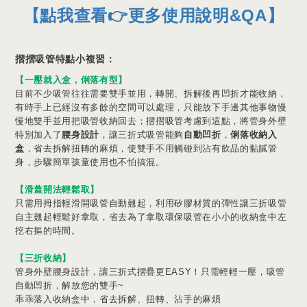
【點我查看👉更多使用說明&QA】
摺摺吸管特點小複習：
【一壓就入盒，俐落有型】
目前不少吸管往往需要雙手並用，轉開、拆解後再凹折才能收納，
有時手上已經沒有多餘的空間可以處理，只能放下手邊其他事物慢
慢地雙手並用把吸管收納回去；摺摺吸管考慮到這點，將管身外壁
特別加入了
腰身設計
，讓三折式吸管能夠
自動凹折
，
俐落收納入
盒
，省去拆解扭轉的麻煩，使雙手不用觸碰到沾有飲品的黏膩管
身，步驟簡單孩童使用也不怕搞混。
【
滑蓋開法輕鬆取
】
只需用拇指輕滑開吸管自動翹起，利用矽膠材質的彈性讓三折吸管
自主翹起輕鬆好拿取，省去為了拿取環保吸管在小小的收納盒中左
挖右摳的時間。
【三折收納】
管身外壁腰身設計，讓三折式摺疊更EASY！只需輕輕一壓，吸管
自動凹折，解放您的雙手~
乖乖落入收納盒中，省去拆解、扭轉、沾手的麻煩