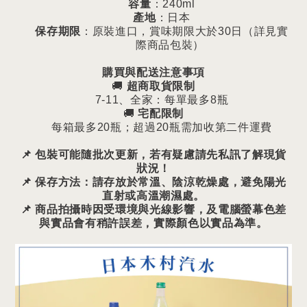
容量
：
240ml
產地
：日本
保存期限
：原裝進口，賞味期限大於
30
日（詳見實
際商品包裝）
購買與配送注意事項
🚚
超商取貨限制
7-11
、全家：每單最多
8
瓶
🚚
宅配限制
每箱最多
20
瓶；超過
20
瓶需加收第二件運費
📌
包裝可能隨批次更新，若有疑慮請先私訊了解現貨
狀況！
📌
保存方法：請存放於常溫、陰涼乾燥處，避免陽光
直射或高溫潮濕處。
📌
商品拍攝時因受環境與光線影響，及電腦螢幕色差
與實品會有稍許誤差，實際顏色以實品為準。