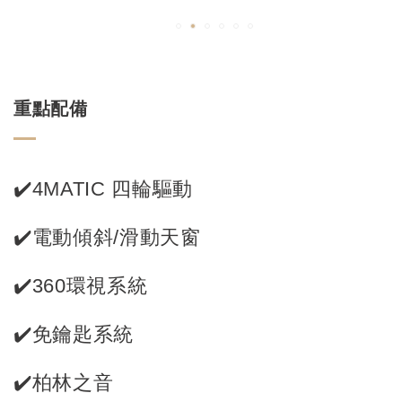
重點配備
✔️4MATIC 四輪驅動
✔️電動傾斜/滑動天窗
✔️360環視系統
✔️免鑰匙系統
✔️柏林之音