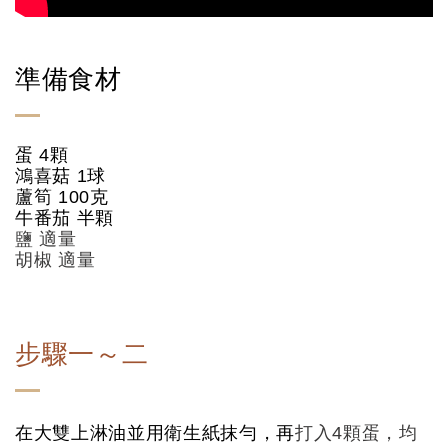
準備食材
蛋 4顆
鴻喜菇 1球
蘆筍 100克
牛番茄 半顆
鹽 適量
胡椒 適量
步驟一～二
在大雙上淋油並用衛生紙抹勻，再
打入4顆蛋，均