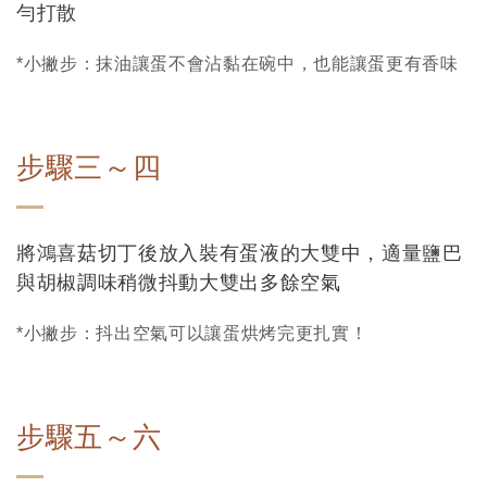
勻打散
*小撇步：抹油讓蛋不會沾黏在碗中，也能讓蛋更有香味
步驟三～四
將鴻喜菇切丁後放入裝有蛋液的大雙中，適量鹽巴
與胡椒調味稍微抖動大雙出多餘空氣
*小撇步：抖出空氣可以讓蛋烘烤完更扎實！
步驟五～六