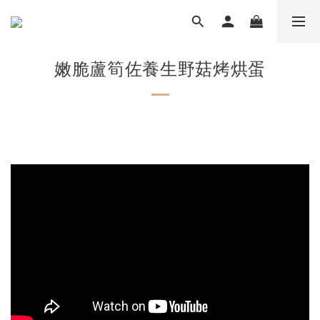
嫩脆蘆筍佐養生野菇烤烘蛋