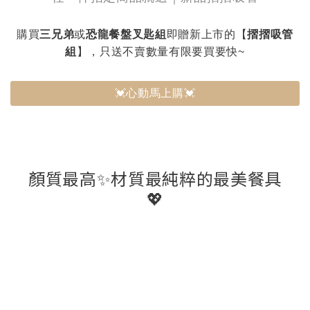
購買
三兄弟
或
恐龍餐盤叉匙組
即贈新上市的【
摺摺吸管
組
】，只送不賣數量有限要買要快~
💓心動馬上購💓
顏質最高✨材質最純粹的最美餐具
💖