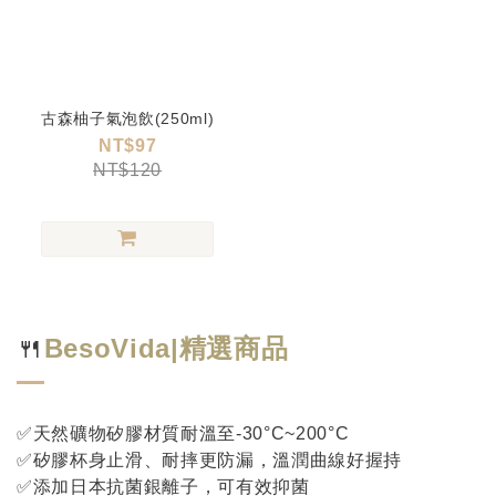
古森柚子氣泡飲(250ml)
NT$97
NT$120
🍴
BesoVida|精選商品
✅天然礦物矽膠材質耐溫至-30°C~200°C
✅矽膠杯身止滑、耐摔更防漏，溫潤曲線好握持
✅添加日本抗菌銀離子，可有效抑菌