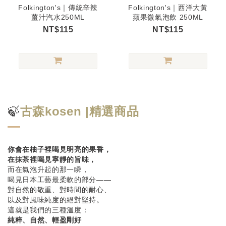
Folkington's｜傳統辛辣
Folkington's｜西洋大黃
薑汁汽水250ML
蘋果微氣泡飲 250ML
NT$115
NT$115
🍃
古森kosen​ |精選商品
你會在柚子裡喝見明亮的果香，
在抹茶裡喝見寧靜的旨味，
而在氣泡升起的那一瞬，
喝見日本工藝最柔軟的部分——
對自然的敬重、對時間的耐心、
以及對風味純度的絕對堅持。
這就是我們的三種溫度：
純粹、自然、輕盈剛好