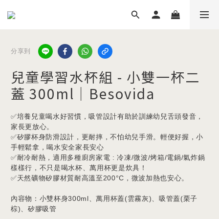
分享到
兒童學習水杯組 - 小雙一杯二
蓋 300ml｜Besovida
✅培養兒童喝水好習慣，吸管設計有助於訓練幼兒舌頭發音，
家長更放心。
✅矽膠杯身防滑設計，更耐摔，不怕幼兒手滑。輕便好握，小
手輕鬆拿，喝水安全家長安心
✅耐冷耐熱，適用多種廚房家電 : 冷凍/微波/烤箱/電鍋/氣炸鍋
樣樣行，不只是喝水杯、萬用杯更是炊具！
✅天然礦物矽膠材質耐高溫至200°C，微波加熱也安心。
內容物：小雙杯身300ml、萬用杯蓋(雲霧灰)、吸管蓋(栗子
棕)、矽膠吸管