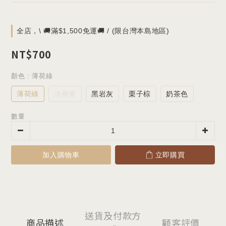
全店，\ 🚚滿$1,500免運🚚 / (限台灣本島地區)
NT$700
顏色
: 薄荷綠
薄荷綠
淡檸黃
黑岩灰
栗子棕
奶茶色
數量
加入購物車
立即購買
送貨及付款方
商品描述
顧客評價